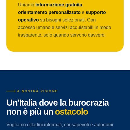
Uniamo
informazione gratuita
,
orientamento personalizzato
e
supporto
operativo
su bisogni selezionati. Con
accesso umano e servizi acquistabili in modo
trasparente, solo quando servono davvero.
LA NOSTRA VISIONE
Un’Italia dove la burocrazia
non è più un
ostacolo
Vogliamo cittadini informati, consapevoli e autonomi