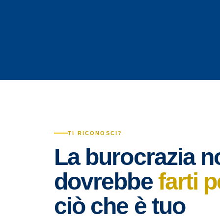
TI RICONOSCI?
La burocrazia n
dovrebbe
farti 
ciò che è tuo