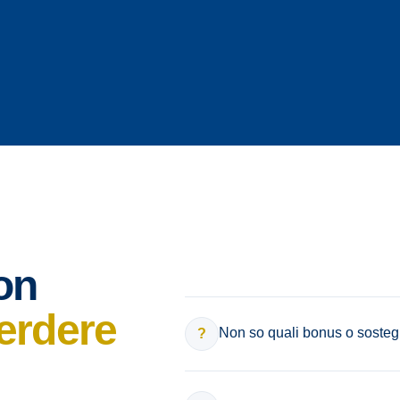
on
perdere
Non so quali bonus o sostegn
?