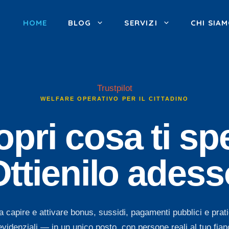
HOME
BLOG
SERVIZI
CHI SIA
Trustpilot
WELFARE OPERATIVO PER IL CITTADINO
pri cosa ti sp
Ottienilo adess
a capire e attivare bonus, sussidi, pagamenti pubblici e prati
evidenziali — in un unico posto, con persone reali al tuo fian