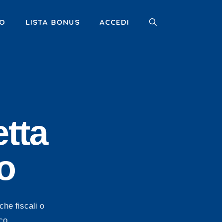
MO
LISTA BONUS
ACCEDI
etta
o
che fiscali o
co.