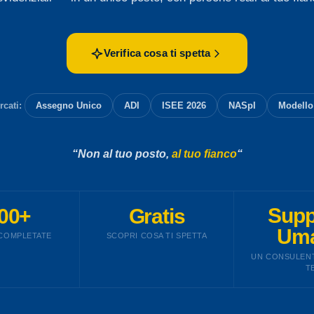
Verifica cosa ti spetta
rcati:
Assegno Unico
ADI
ISEE 2026
NASpI
Modello
“Non al tuo posto,
al tuo fianco
“
00+
Gratis
Supp
Um
 COMPLETATE
SCOPRI COSA TI SPETTA
UN CONSULENT
T