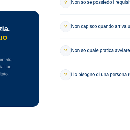
Non so se possiedo i requisi
?
Non capisco quando arriva u
?
ia.
tuo
Non so quale pratica avviare
?
mentato,
dal tuo
tato.
Ho bisogno di una persona rea
?