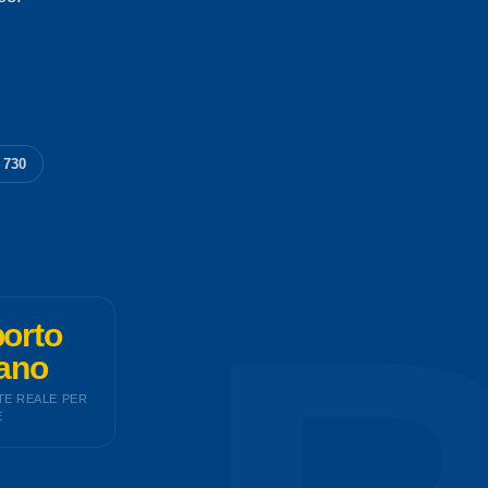
 730
orto
ano
E REALE PER
E