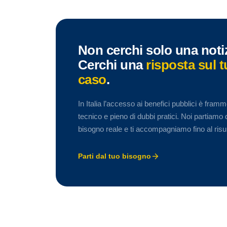
Non cerchi solo una notiz
Cerchi una
risposta sul 
caso
.
In Italia l’accesso ai benefici pubblici è fram
tecnico e pieno di dubbi pratici. Noi partiamo 
bisogno reale e ti accompagniamo fino al risul
Parti dal tuo bisogno