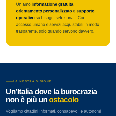
Uniamo
informazione gratuita
,
orientamento personalizzato
e
supporto
operativo
su bisogni selezionati. Con
accesso umano e servizi acquistabili in modo
trasparente, solo quando servono davvero.
LA NOSTRA VISIONE
Un’Italia dove la burocrazia
non è più un
ostacolo
Vogliamo cittadini informati, consapevoli e autonomi