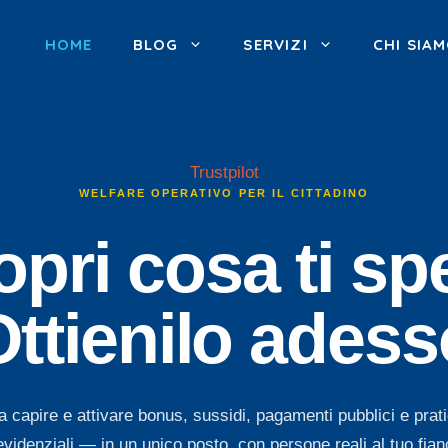
HOME
BLOG
SERVIZI
CHI SIA
Trustpilot
WELFARE OPERATIVO PER IL CITTADINO
pri cosa ti sp
Ottienilo adess
a capire e attivare bonus, sussidi, pagamenti pubblici e prati
evidenziali — in un unico posto, con persone reali al tuo fian