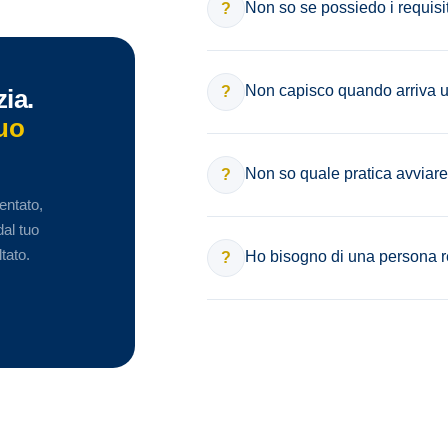
Non so se possiedo i requisi
?
Non capisco quando arriva u
?
ia.
tuo
Non so quale pratica avviare
?
mentato,
dal tuo
tato.
Ho bisogno di una persona rea
?