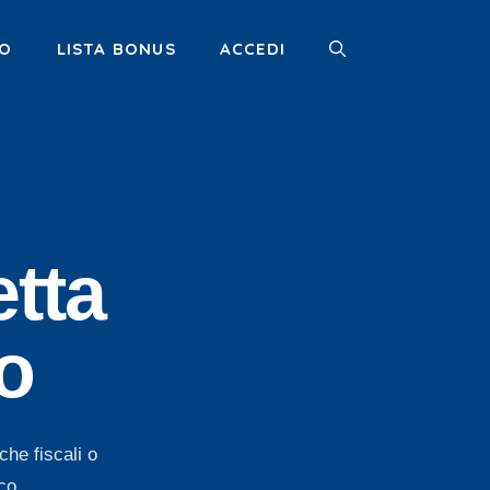
MO
LISTA BONUS
ACCEDI
etta
o
che fiscali o
co.