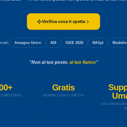
Verifica cosa ti spetta
rcati:
Assegno Unico
ADI
ISEE 2026
NASpI
Modello
“Non al tuo posto,
al tuo fianco
“
00+
Gratis
Supp
Um
 COMPLETATE
SCOPRI COSA TI SPETTA
UN CONSULENT
T