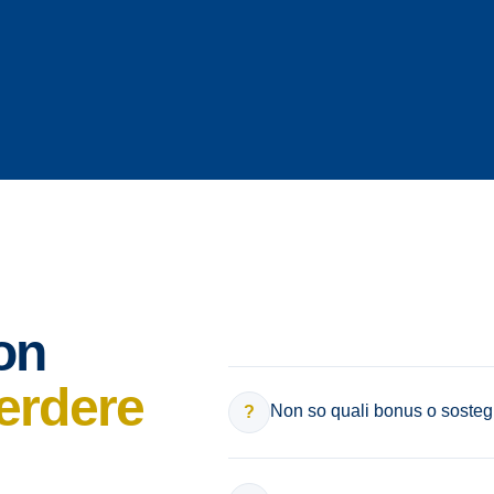
on
perdere
Non so quali bonus o sostegn
?