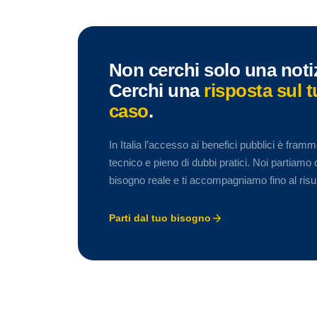
Non cerchi solo una notiz
Cerchi una
risposta sul 
caso
.
In Italia l’accesso ai benefici pubblici è fram
tecnico e pieno di dubbi pratici. Noi partiamo 
bisogno reale e ti accompagniamo fino al risul
Parti dal tuo bisogno