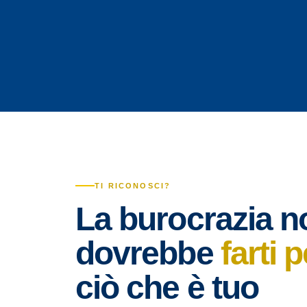
TI RICONOSCI?
La burocrazia n
dovrebbe
farti 
ciò che è tuo