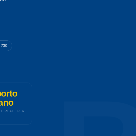
 730
orto
ano
E REALE PER
E