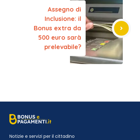
Assegno di
Inclusione: il
Bonus extra da
500 euro sarà
prelevabile?
Notizie e servizi per il cittadino