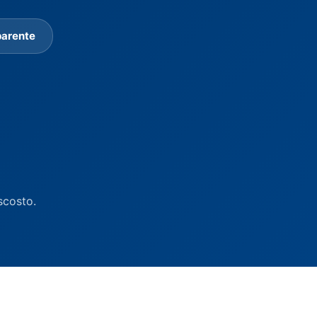
parente
scosto.