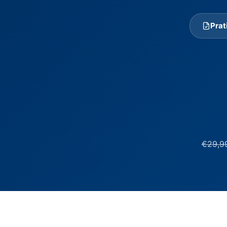
Prat
€29,9