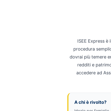
ISEE Express è i
procedura semplic
dovrai più temere e
redditi e patrim
accedere ad Asse
A chi è rivolto?
Ideale per famiglie