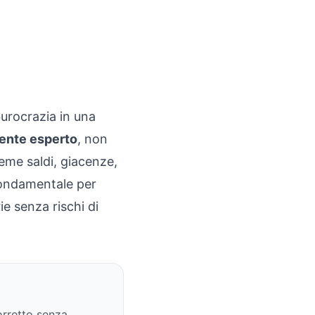
burocrazia in una
ente esperto
, non
eme saldi, giacenze,
 fondamentale per
e senza rischi di
orretto senza