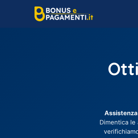
Vai
al
contenuto
Ott
Assistenza
Dimentica le 
verifichiamo