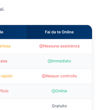
li.
le
Fai da te Online
attesa
Nessuna assistenza
tesa
Immediato
 rapido
Nessun controllo
fficio
Online
Gratuito