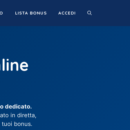
MO
LISTA BONUS
ACCEDI
line
o dedicato.
to in diretta,
i tuoi bonus.