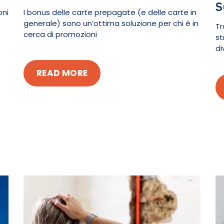
S
oni
I bonus delle carte prepagate (e delle carte in
generale) sono un’ottima soluzione per chi è in
Tr
cerca di promozioni
st
di
READ MORE