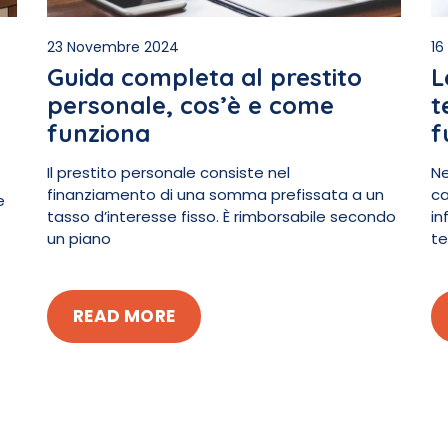
23 Novembre 2024
16
Guida completa al prestito
L
personale, cos’è e come
t
:
funziona
f
Il prestito personale consiste nel
Ne
finanziamento di una somma prefissata a un
ca
e
tasso d’interesse fisso. È rimborsabile secondo
in
un piano
te
READ MORE