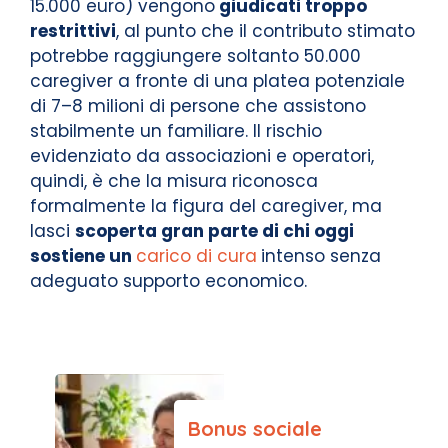
15.000 euro) vengono
giudicati troppo
restrittivi
, al punto che il contributo stimato
potrebbe raggiungere soltanto 50.000
caregiver a fronte di una platea potenziale
di 7–8 milioni di persone che assistono
stabilmente un familiare. Il rischio
evidenziato da associazioni e operatori,
quindi, è che la misura riconosca
formalmente la figura del caregiver, ma
lasci
scoperta gran parte di chi oggi
sostiene un
carico di cura
intenso senza
adeguato supporto economico.
Bonus sociale