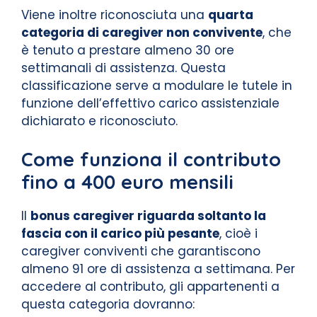
Viene inoltre riconosciuta una
quarta
categoria di caregiver non convivente
, che
è tenuto a prestare almeno 30 ore
settimanali di assistenza. Questa
classificazione serve a modulare le tutele in
funzione dell’effettivo carico assistenziale
dichiarato e riconosciuto.
Come funziona il contributo
fino a 400 euro mensili
Il
bonus caregiver riguarda soltanto la
fascia con il carico più pesante
, cioè i
caregiver conviventi che garantiscono
almeno 91 ore di assistenza a settimana. Per
accedere al contributo, gli appartenenti a
questa categoria dovranno: