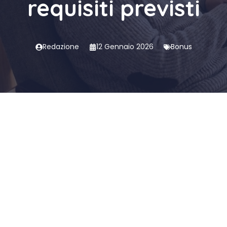
requisiti previsti
Redazione
12 Gennaio 2026
Bonus