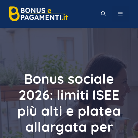
Vai
al
MENU
contenuto
Bonus sociale
2026: limiti ISEE
più alti e platea
allargata per