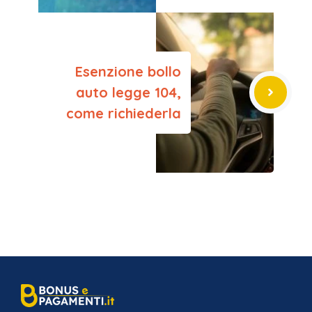
Esenzione bollo
auto legge 104,
come richiederla