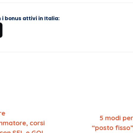
 bonus attivi in Italia:
re
5 modi per 
matore, corsi
“posto fisso” 
i con SFL e GOL