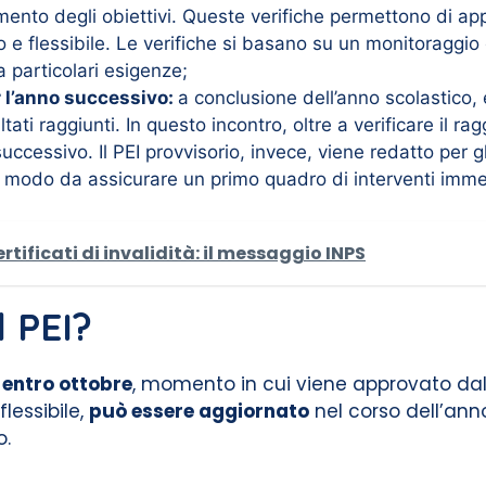
imento degli obiettivi. Queste verifiche permettono di ap
 flessibile. Le verifiche si basano su un monitoraggio
 particolari esigenze;
er l’anno successivo:
a conclusione dell’anno scolastico, 
ultati raggiunti. In questo incontro, oltre a verificare il r
o successivo. Il PEI provvisorio, invece, viene redatto per 
in modo da assicurare un primo quadro di interventi imme
rtificati di invalidità: il messaggio INPS
l PEI?
e
entro ottobre
, momento in cui viene approvato dal 
lessibile,
può essere aggiornato
nel corso dell’ann
o.