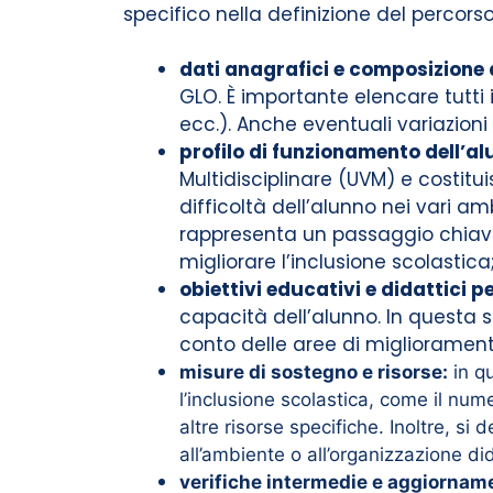
specifico nella definizione del percorso
dati anagrafici e composizione 
GLO. È importante elencare tutti 
ecc.). Anche eventuali variazion
profilo di funzionamento dell’a
Multidisciplinare (UVM) e costituis
difficoltà dell’alunno nei vari am
rappresenta un passaggio chiave 
migliorare l’inclusione scolastica
obiettivi educativi e didattici p
capacità dell’alunno. In questa 
conto delle aree di miglioramento
misure di sostegno e risorse:
in qu
l’inclusione scolastica, come il num
altre risorse specifiche. Inoltre, si
all’ambiente o all’organizzazione did
verifiche intermedie e aggiorname