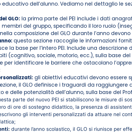
 educativo dell’alunno. Vediamo nel dettaglio le sezi
del GLO:
la prima parte del PEI include i dati anagra
i membri del gruppo, specificando il loro ruolo (inseg
i nella composizione del GLO durante l’anno devono
lunno:
questa sezione raccoglie le informazioni fornit
ce la base per l’intero PEI. Include una descrizione de
biti (cognitivo, sociale, motorio, ecc.), sulla base de
per identificare le barriere che ostacolano l’appre
;
ersonalizzati:
gli obiettivi educativi devono essere spe
sezione, il GLO definisce i traguardi da raggiungere
 e delle potenzialità dell’alunno, sulla base del Pro
esta parte del nuovo PEI si stabiliscono le misure di so
ero di ore di sostegno didattico, la presenza di assisten
 descrivono gli interventi personalizzati da attuare nel c
attica;
nti:
durante l’anno scolastico, il GLO si riunisce per effe