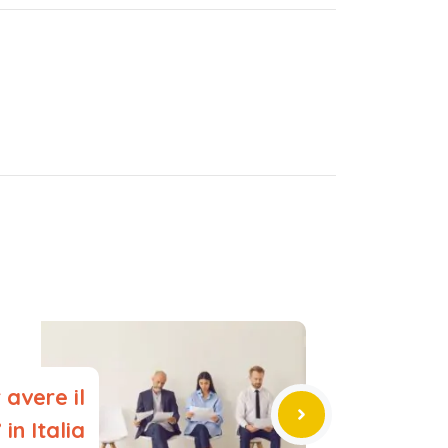
avere il
in Italia