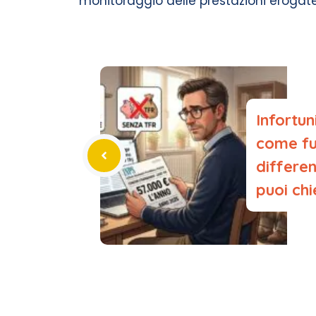
monitoraggio delle prestazioni erogate
Infortun
come fu
differe
puoi chi