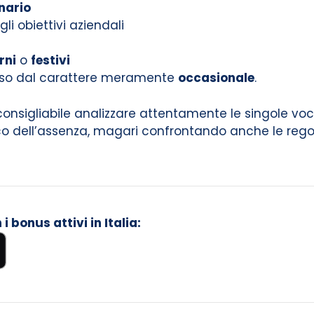
nario
li obiettivi aziendali
rni
o
festivi
nso dal carattere meramente
occasionale
.
i consigliabile analizzare attentamente le singole vo
co dell’assenza, magari confrontando anche le regol
 bonus attivi in Italia: