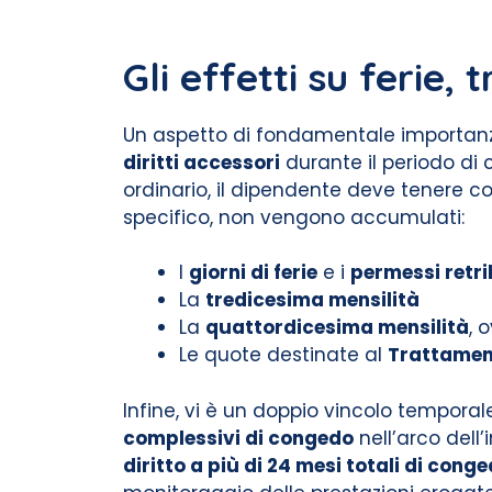
Gli effetti su ferie,
Un aspetto di fondamentale importanz
diritti accessori
durante il periodo di
ordinario, il dipendente deve tenere 
specifico, non vengono accumulati:
I
giorni di ferie
e i
permessi retri
La
tredicesima mensilità
La
quattordicesima mensilità
, 
Le quote destinate al
Trattament
Infine, vi è un doppio vincolo temporal
complessivi di congedo
nell’arco dell’
diritto a più di 24 mesi totali di cong