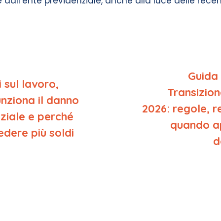
 dall’ente previdenziale, anche alla luce delle rece
Guida 
i sul lavoro,
Transizion
nziona il danno
2026: regole, re
nziale e perché
quando a
edere più soldi
d