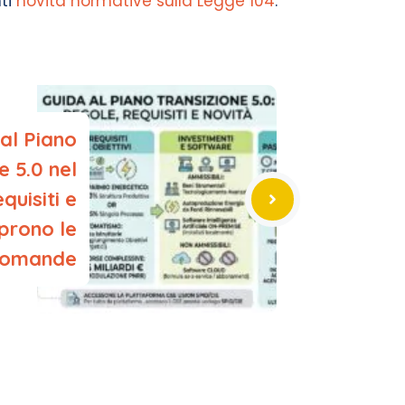
nti
novità normative sulla Legge 104
.
al Piano
e 5.0 nel
quisiti e
prono le
omande