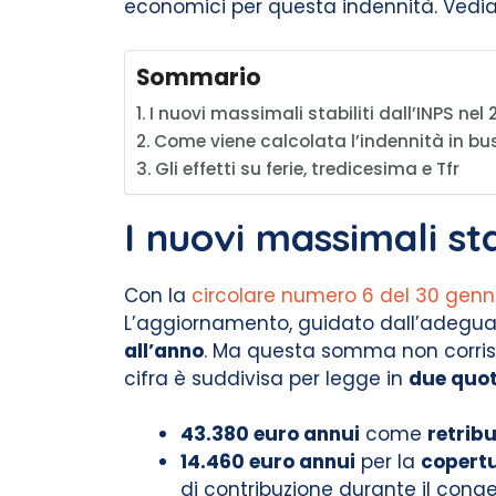
economici per questa indennità. Vediamo
Sommario
I nuovi massimali stabiliti dall’INPS nel
Come viene calcolata l’indennità in b
Gli effetti su ferie, tredicesima e Tfr
I nuovi massimali sta
Con la
circolare numero 6 del 30 genn
L’aggiornamento, guidato dall’adeguam
all’anno
. Ma questa somma non corrisp
cifra è suddivisa per legge in
due quo
43.380 euro annui
come
retribu
14.460 euro annui
per la
copertu
di contribuzione durante il cong