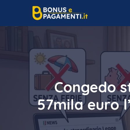
Vai
al
contenuto
Congedo st
57mila euro l