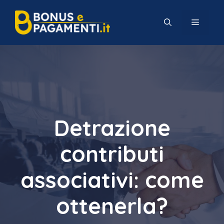
Vai
al
MENU
contenuto
Detrazione
contributi
associativi: come
ottenerla?