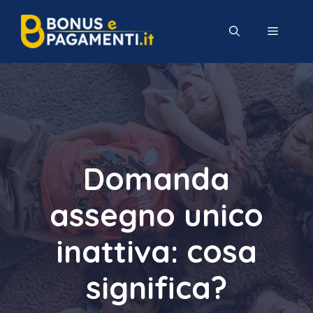
Vai
al
MENU
contenuto
Domanda
assegno unico
inattiva: cosa
significa?