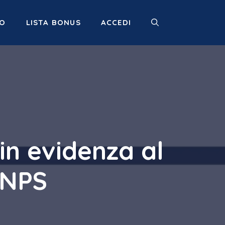
MO
LISTA BONUS
ACCEDI
n evidenza al
INPS