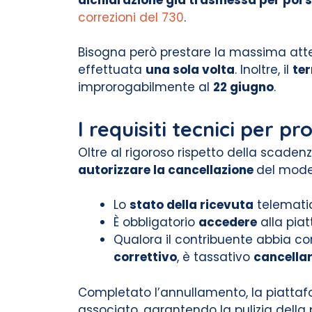
correzioni del 730
.
Bisogna però prestare la massima atte
effettuata
una sola volta
. Inoltre, il
te
improrogabilmente al
22 giugno
.
I requisiti tecnici per p
Oltre al rigoroso rispetto della scaden
autorizzare la cancellazione
del modell
Lo
stato della ricevuta
telematic
È obbligatorio
accedere
alla pia
Qualora il contribuente abbia com
correttivo
, è tassativo
cancellar
Completato l’annullamento, la piatt
associato, garantendo la pulizia della 