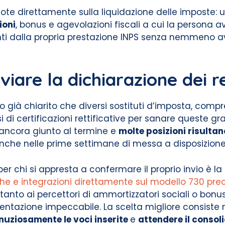
ote direttamente sulla liquidazione delle imposte: 
ioni
, bonus e agevolazioni fiscali a cui la persona avr
ivanti dalla propria prestazione INPS senza nemmeno
iare la dichiarazione dei re
no già chiarito che diversi sostituti d’imposta, compre
i di certificazioni rettificative per sanare queste gra
ancora giunto al termine e
molte posizioni risultan
che nelle prime settimane di messa a disposizione 
per chi si appresta a confermare il proprio invio è la
he e integrazioni direttamente sul modello 730 pre
tanto ai percettori di ammortizzatori sociali o bonus
tazione impeccabile. La scelta migliore consiste 
uziosamente le voci inserite
e
attendere il consol