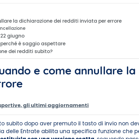
re la dichiarazione dei redditi inviata per errore
ancellazione
 22 giugno
: perché è saggio aspettare
ne dei redditi subito?
uando e come annullare la 
rrore
sportive, gli ultimi aggiornamenti
o subito dopo aver premuto il tasto di invio non dev
zia delle Entrate abilita una specifica funzione che 
ostituirla con una versione esatta
, seguendo passag