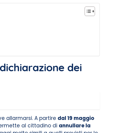
dichiarazione dei
e allarmarsi. A partire
dal 19 maggio
permette al cittadino di
annullare la
gi molto simili a quelli previsti per le