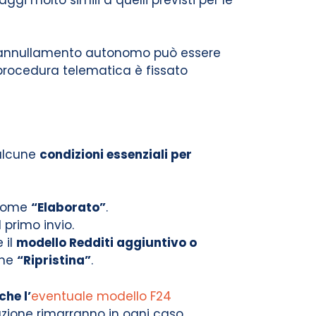
di annullamento autonomo può essere
procedura telematica è fissato
 alcune
condizioni essenziali per
e come
“Elaborato”
.
l primo invio.
 il
modello Redditi aggiuntivo o
one
“Ripristina”
.
he l’
eventuale modello F24
razione rimarranno in ogni caso