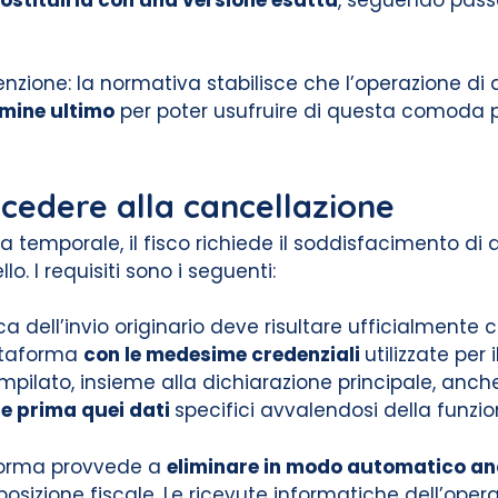
nzione: la normativa stabilisce che l’operazione 
rmine ultimo
per poter usufruire di questa comoda 
rocedere alla cancellazione
za temporale, il fisco richiede il soddisfacimento di
o. I requisiti sono i seguenti:
a dell’invio originario deve risultare ufficialment
ttaforma
con le medesime credenziali
utilizzate per i
pilato, insieme alla dichiarazione principale, anche
e prima quei dati
specifici avvalendosi della funzi
aforma provvede a
eliminare in modo automatico anc
posizione fiscale. Le ricevute informatiche dell’ope