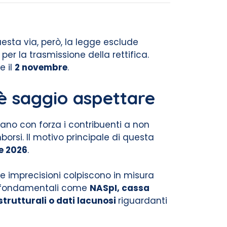
esta via, però, la legge esclude
er la trasmissione della rettifica.
e il
2 novembre
.
 è saggio aspettare
itano con forza i contribuenti a non
orsi. Il motivo principale di questa
he 2026
.
te imprecisioni colpiscono in misura
di fondamentali come
NASpI, cassa
strutturali o dati lacunosi
riguardanti