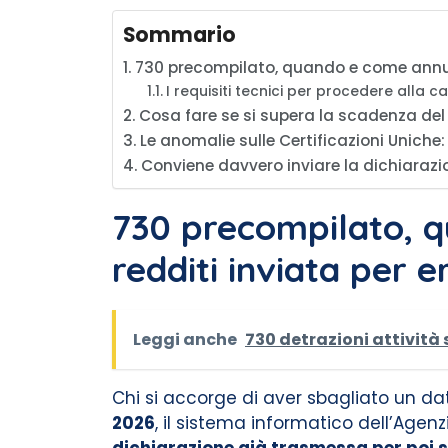
Sommario
730 precompilato, quando e come annulla
I requisiti tecnici per procedere alla c
Cosa fare se si supera la scadenza del
Le anomalie sulle Certificazioni Uniche
Conviene davvero inviare la dichiarazio
730 precompilato, q
redditi inviata per e
Leggi anche
730 detrazioni attività 
Chi si accorge di aver sbagliato un dat
2026
, il sistema informatico dell’Agen
dichiarazione già trasmessa per poi s