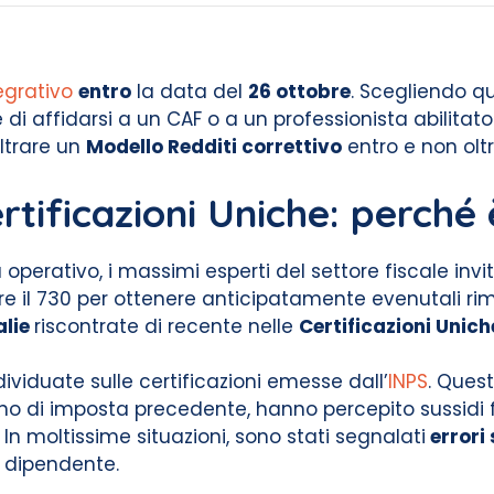
egrativo
entro
la data del
26 ottobre
. Scegliendo qu
i affidarsi a un CAF o a un professionista abilitato p
oltrare un
Modello Redditi correttivo
entro e non oltr
rtificazioni Uniche: perché
à operativo, i massimi esperti del settore fiscale inv
e il 730 per ottenere anticipatamente evenutali rimb
lie
riscontrate di recente nelle
Certificazioni Unic
dividuate sulle certificazioni emesse dall’
INPS
. Ques
anno di imposta precedente, hanno percepito sussi
. In moltissime situazioni, sono stati segnalati
errori 
o dipendente.