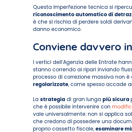
Questa imperfezione tecnica si ripercu
riconoscimento automatico di detraz
è che si rischia di perdere soldi der
danno economico.
Conviene davvero inv
I vertici dell’Agenzia delle Entrate han
stanno correndo ai ripari inviando fluss
processo di correzione massiva non è 
regolarizzate
, come spesso accade an
La
strategia
di gran lunga
più sicura
che è possibile intervenire con
modific
vale universalmente: non si applica sol
che credono di possedere una documen
proprio cassetto fiscale,
esaminare min