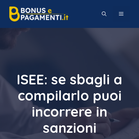
Vai
al
MENU
contenuto
ISEE: se sbagli a
compilarlo puoi
incorrere in
sanzioni