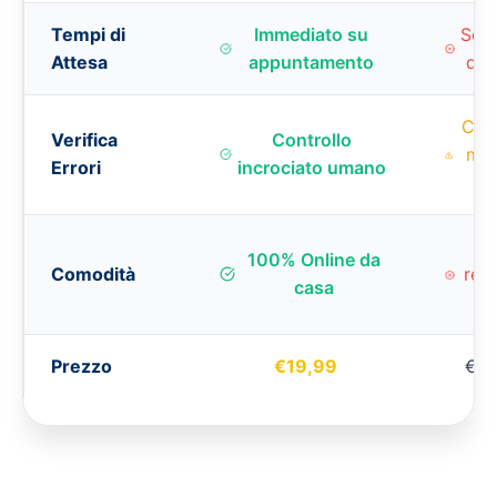
Tempi di
Immediato su
Set
Attesa
appuntamento
di 
Cont
Verifica
Controllo
man
Errori
incrociato umano
ra
D
100% Online da
Comodità
reca
casa
uf
Prezzo
€19,99
€20