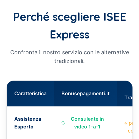
Perché scegliere ISEE
Express
Confronta il nostro servizio con le alternative
tradizionali.
C
Caratteristica
Bonusepagamenti.it
Tradiz
Assistenza
Consulente in
pres
Esperto
video 1-a-1
con 