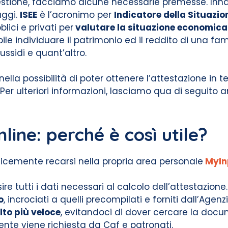
uestione, facciamo alcune necessarie premesse. Inn
aggi.
ISEE
è l’acronimo per
Indicatore della Situazi
ici e privati per
valutare la situazione economica 
bile individuare il patrimonio ed il reddito di una f
ssidi e quant’altro.
nella possibilità di poter ottenere l’attestazione in t
er ulteriori informazioni, lasciamo qua di seguito a
line: perché è così utile?
plicemente recarsi nella propria area personale
MyIn
e tutti i dati necessari al calcolo dell’attestazione.
o
, incrociati a quelli precompilati e forniti dall’Agenz
lto più veloce
, evitandoci di dover cercare la docu
ente viene richiesta da Caf e patronati.