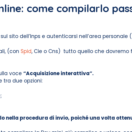
nline: come compilarlo pas
 sito dell’Inps e autenticarsi nell’area personale 
ali, (con
Spid
, Cie o Cns) tutto quello che dovremo 
sulla voce
“Acquisizione interattiva”.
e tra due opzioni:
;
solo nella procedura di invio, poiché una volta otte