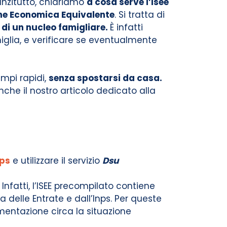
anzitutto, chiariamo
a cosa serve l’Isee
one Economica Equivalente
. Si tratta di
di un nucleo famigliare.
È infatti
amiglia, e verificare se eventualmente
empi rapidi,
senza spostarsi da casa.
nche il nostro articolo dedicato alla
ps
e utilizzare il servizio
Dsu
 Infatti, l’ISEE precompilato contiene
ia delle Entrate e dall’Inps. Per queste
mentazione circa la situazione