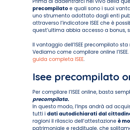
Prima di addentrarci nel vivo della q
precompilato
e quali sono i suoi vant
uno strumento adottato dagli enti pubbl
attraverso l’indicatore ISEE che è possi
quest’ultima abbia accesso a bonus, su
Il vantaggio dell’ISEE precompilato sta 
Vediamo come compilare online l’ISEE. P
guida completa ISEE
.
Isee precompilato on
Per compilare l’ISEE online, basta sem
precompilata.
In questo modo, l’Inps andrà ad acquisir
tutti i
dati autodichiarati dal cittadin
ragioni il rilascio dell’attestazione
è mo
patrimoniale e reddituale, che solitam