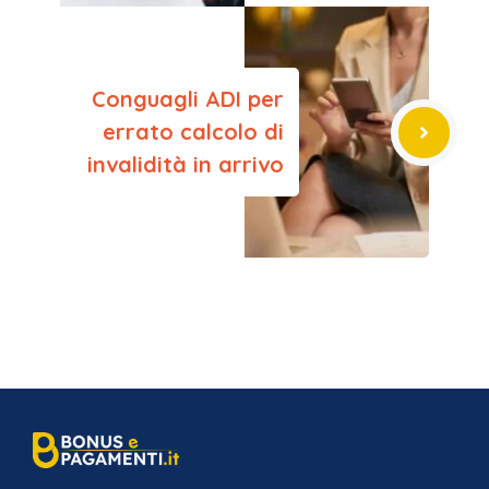
Conguagli ADI per
errato calcolo di
invalidità in arrivo