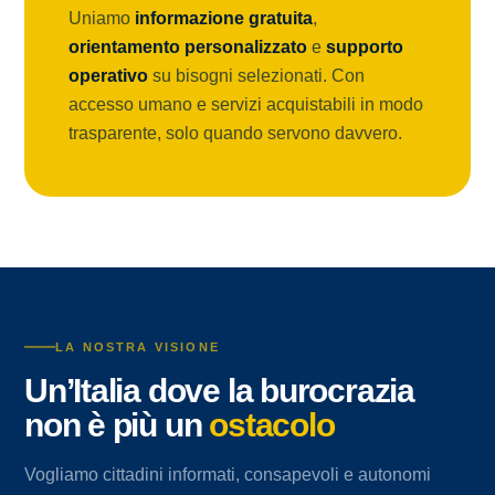
Uniamo
informazione gratuita
,
orientamento personalizzato
e
supporto
operativo
su bisogni selezionati. Con
accesso umano e servizi acquistabili in modo
trasparente, solo quando servono davvero.
LA NOSTRA VISIONE
Un’Italia dove la burocrazia
non è più un
ostacolo
Vogliamo cittadini informati, consapevoli e autonomi