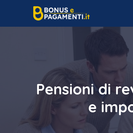
Vai
al
contenuto
Pensioni di r
e impo