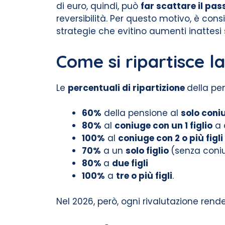
di euro, quindi, può
far scattare il pa
reversibilità. Per questo motivo, è consi
strategie che evitino aumenti inattesi s
Come si ripartisce la 
Le
percentuali di ripartizione
della pen
60%
della pensione al
solo coni
80%
al
coniuge con un 1 figlio
a 
100%
al
coniuge con 2 o più figli
70%
a un
solo figlio
(senza coni
80%
a
due figli
100%
a
tre o più figli
.
Nel 2026, però, ogni rivalutazione rende i