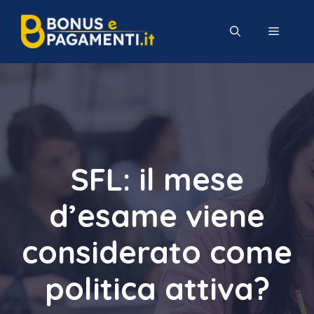
Vai
al
MENU
contenuto
SFL: il mese
d’esame viene
considerato come
politica attiva?