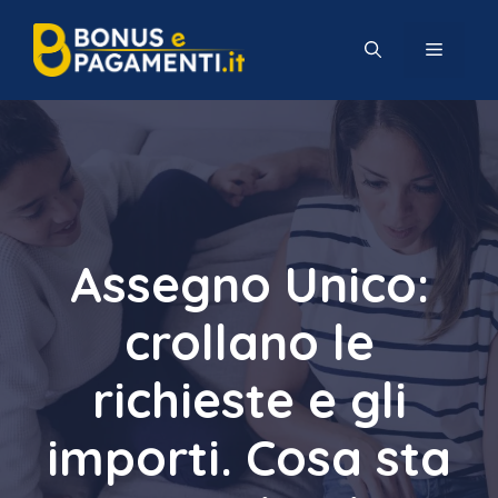
Vai
al
MENU
contenuto
Assegno Unico:
crollano le
richieste e gli
importi. Cosa sta