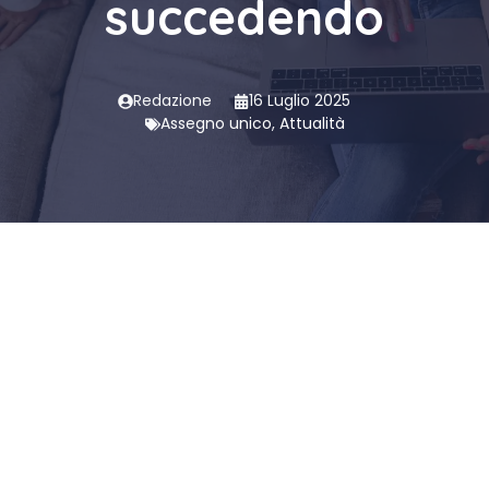
succedendo
Redazione
16 Luglio 2025
Assegno unico
,
Attualità