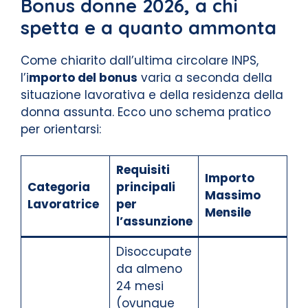
Bonus donne 2026, a chi
spetta e a quanto ammonta
Come chiarito dall’ultima circolare INPS,
l’i
mporto del bonus
varia a seconda della
situazione lavorativa e della residenza della
donna assunta. Ecco uno schema pratico
per orientarsi:
Requisiti
Importo
Categoria
principali
Massimo
Lavoratrice
per
Mensile
l’assunzione
Disoccupate
da almeno
24 mesi
(ovunque