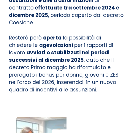
assunzioni e alle trasformazioni
di
contratto
effettuate tra settembre 2024 e
dicembre 2025
, periodo coperto dal decreto
Coesione.
Resterà però
aperta
la possibilità di
chiedere le
agevolazioni
per i rapporti di
lavoro
avviati o stabilizzati nei periodi
successivi al dicembre 2025
, dato che il
decreto Primo maggio ha riformulato e
prorogato i bonus per donne, giovani e ZES
nell’arco del 2026, inserendoli in un nuovo
quadro di incentivi alle assunzioni.