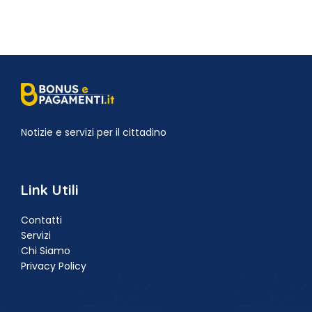
Notizie e servizi per il cittadino
Link Utili
Contatti
Servizi
Chi Siamo
Privacy Policy