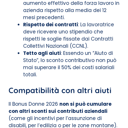
aumento effettivo della forza lavoro in
azienda rispetto alla media dei 12
mesi precedenti.
Rispetto dei contratti
: La lavoratrice
deve ricevere uno stipendio che
rispetti le soglie fissate dai Contratti
Collettivi Nazionali (CCNL).
Tetto agli aiuti
: Essendo un “Aiuto di
Stato”, lo sconto contributivo non può
mai superare il 50% dei costi salariali
totali.
Compatibilità con altri aiuti
Il Bonus Donne 2026
non si può cumulare
con altri sconti sui contributi aziendali
(come gli incentivi per l’assunzione di
disabili, per l’edilizia o per le zone montane).