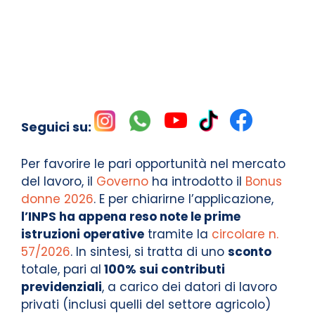
Seguici su:
Per favorire le pari opportunità nel mercato
del lavoro, il
Governo
ha introdotto il
Bonus
donne 2026
. E per chiarirne l’applicazione,
l’INPS ha appena reso note le prime
istruzioni operative
tramite la
circolare n.
57/2026
. In sintesi, si tratta di uno
sconto
totale, pari al
100% sui contributi
previdenziali
, a carico dei datori di lavoro
privati (inclusi quelli del settore agricolo)