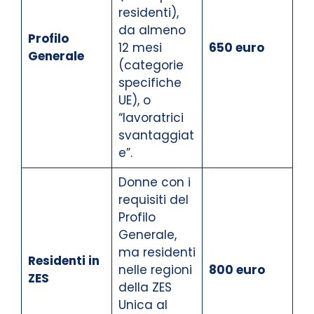
residenti),
da almeno
Profilo
12 mesi
650 euro
Generale
(categorie
specifiche
UE), o
“lavoratrici
svantaggiat
e”.
Donne con i
requisiti del
Profilo
Generale,
ma residenti
Residenti in
nelle regioni
800 euro
ZES
della ZES
Unica al