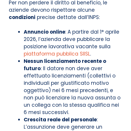
Per non perdere il diritto al beneficio, le
aziende devono rispettare alcune
condizioni
precise dettate dall’INPS:
Annuncio online
: A partire dal 1° aprile
2026, l’azienda deve pubblicare la
posizione lavorativa vacante sulla
piattaforma pubblica SIISL
.
Nessun licenziamento recente o
futuro
: Il datore non deve aver
effettuato licenziamenti (collettivi o
individuali per giustificato motivo
oggettivo) nei 6 mesi precedenti, e
non può licenziare la nuova assunta o
un collega con la stessa qualifica nei
6 mesi successivi.
Crescita reale del personale
:
L’assunzione deve generare un