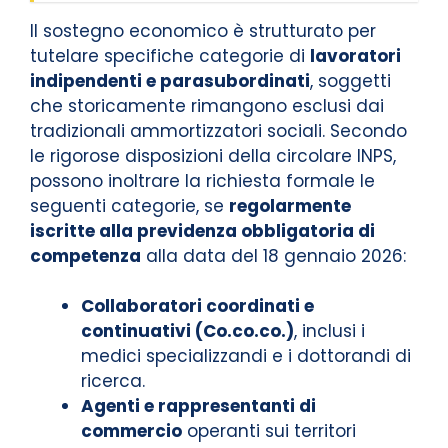
Il sostegno economico è strutturato per
tutelare specifiche categorie di
lavoratori
indipendenti e parasubordinati
, soggetti
che storicamente rimangono esclusi dai
tradizionali ammortizzatori sociali. Secondo
le rigorose disposizioni della circolare INPS,
possono inoltrare la richiesta formale le
seguenti categorie, se
regolarmente
iscritte alla previdenza obbligatoria di
competenza
alla data del 18 gennaio 2026:
Collaboratori coordinati e
continuativi (Co.co.co.)
, inclusi i
medici specializzandi e i dottorandi di
ricerca.
Agenti e rappresentanti di
commercio
operanti sui territori