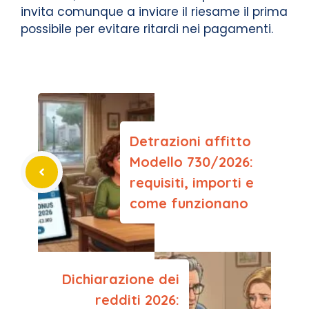
invita comunque a inviare il riesame il prima
possibile per evitare ritardi nei pagamenti.
Detrazioni affitto
Modello 730/2026:
requisiti, importi e
come funzionano
Dichiarazione dei
redditi 2026: