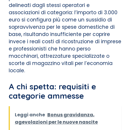
delineati dagli stessi operatori e
associazioni di categoria: l’importo di 3.000
euro si configura più come un sussidio di
sopravvivenza per le spese domestiche di
base, risultando insufficiente per coprire
invece i reali costi di ricostruzione di imprese
e professionisti che hanno perso
macchinari, attrezzature specializzate o
scorte di magazzino vitali per l’economia
locale.
A chi spetta: requisiti e
categorie ammesse
Leggi anche
Bonus gravidanza,
agevolazioni per le nuove nascite