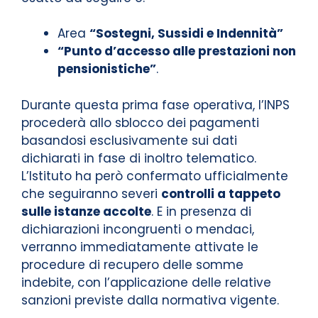
Area
“Sostegni, Sussidi e Indennità”
“Punto d’accesso alle prestazioni non
pensionistiche”
.
Durante questa prima fase operativa, l’INPS
procederà allo sblocco dei pagamenti
basandosi esclusivamente sui dati
dichiarati in fase di inoltro telematico.
L’Istituto ha però confermato ufficialmente
che seguiranno severi
controlli a tappeto
sulle istanze accolte
. E in presenza di
dichiarazioni incongruenti o mendaci,
verranno immediatamente attivate le
procedure di recupero delle somme
indebite, con l’applicazione delle relative
sanzioni previste dalla normativa vigente.