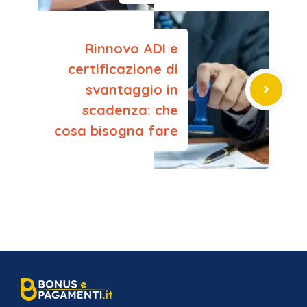
Rinnovo ADI e
certificazione di
svantaggio in
scadenza: che
cosa bisogna fare