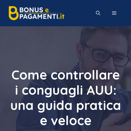
Vai
al
MENU
contenuto
Come controllare
i conguagli AUU:
una guida pratica
e veloce