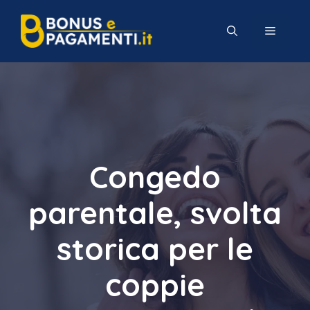
Vai
al
MENU
contenuto
Congedo
parentale, svolta
storica per le
coppie