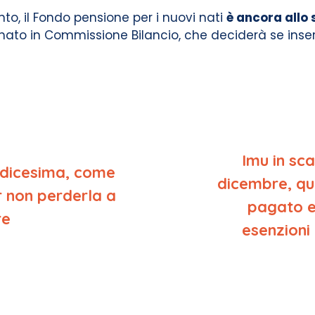
to, il Fondo pensione per i nuovi nati
è ancora allo 
to in Commissione Bilancio, che deciderà se inserir
Imu in sc
dicesima, come
dicembre, q
r non perderla a
pagato e 
re
esenzioni