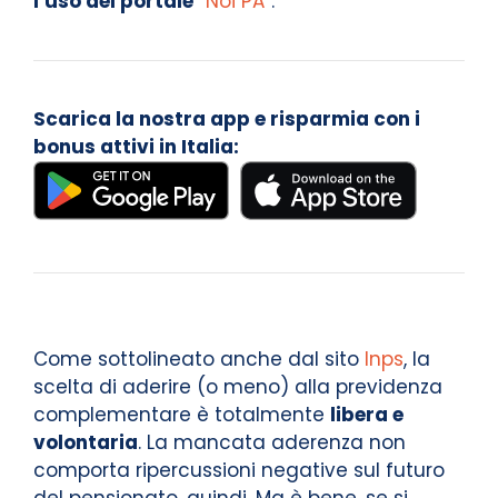
l’uso del portale
“Noi PA”
.
Scarica la nostra app e risparmia con i
bonus attivi in Italia:
Come sottolineato anche dal sito
Inps
, la
scelta di aderire (o meno) alla previdenza
complementare è totalmente
libera e
volontaria
. La mancata aderenza non
comporta ripercussioni negative sul futuro
del pensionato, quindi. Ma è bene, se si