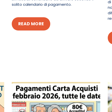
di
solito calendario di pagamento.
no
di
re
READ MORE