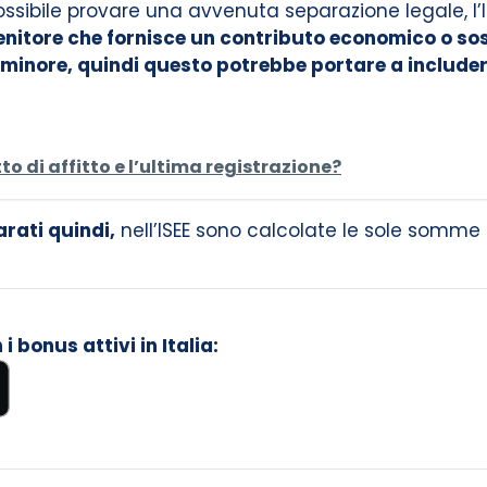
a possibile provare una avvenuta separazione legale, l
enitore che fornisce un contributo economico o sostie
 minore, quindi questo potrebbe portare a includere
atto di affitto e l’ultima registrazione?
arati quindi,
nell’ISEE sono calcolate le sole somme 
 bonus attivi in Italia: