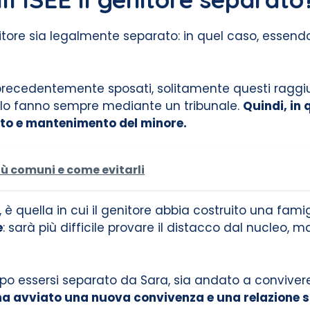
itore sia legalmente separato: in quel caso, essend
 non precedentemente sposati, solitamente questi r
 e lo fanno sempre mediante un tribunale.
Quindi, in
nto e mantenimento del minore.
più comuni e come evitarli
, è quella in cui il genitore abbia costruito una fam
e
: sarà più difficile provare il distacco dal nucleo,
o essersi separato da Sara, sia andato a convivere
 avviato una nuova convivenza e una relazione stab