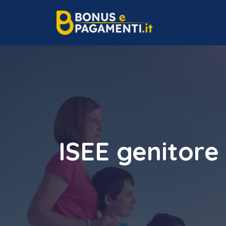
Vai
al
contenuto
ISEE genitore