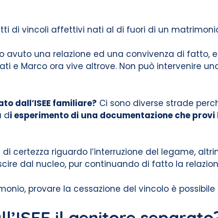
atti di vincoli affettivi nati al di fuori di un matri
avuto una relazione ed una convivenza di fatto, e
ati e Marco ora vive altrove. Non può intervenire u
o dall’ISEE familiare?
Ci sono diverse strade perc
à d
i esperimento di una documentazione che provi la
a di certezza riguardo l’interruzione del legame, al
ire dal nucleo, pur continuando di fatto la relazione
onio, provare la cessazione del vincolo è possibile 
l’ISEE il genitore separato