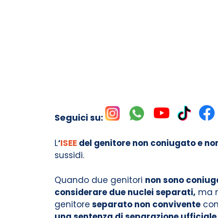
Seguici su:
L
‘
ISEE
del genitore non coniugato e no
sussidi.
Quando due genitori
non sono coniuga
considerare due nuclei separati,
ma no
genitore
separato non convivente
cont
una sentenza di separazione ufficiale