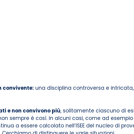
n convivente:
una disciplina controversa e intricata,
ti e non convivono più
, solitamente ciascuno di ess
n sempre è così. In alcuni casi, come ad esempio l’a
inua a essere calcolato nell’ISEE del nucleo di pro
.
Cerchiamo di distinguere le varie situazioni.