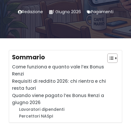
Redazione
1 Giugno 2026
Pagamenti
Sommario
Come funziona e quanto vale l’ex Bonus
Renzi
Requisiti di reddito 2026: chi rientra e chi
resta fuori
Quando viene pagato l’ex Bonus Renzi a
giugno 2026
Lavoratori dipendenti
Percettori NASpI