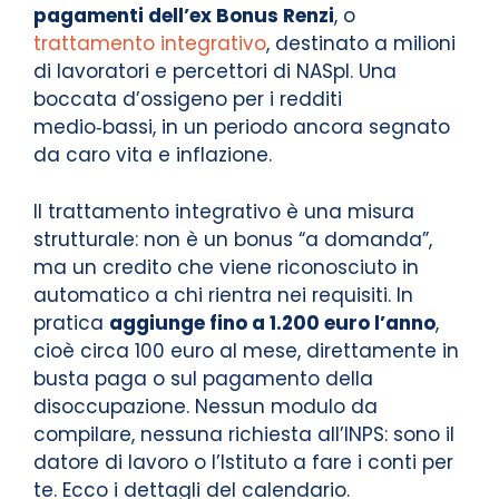
pagamenti dell’ex Bonus Renzi
, o
trattamento integrativo
, destinato a milioni
di lavoratori e percettori di NASpI. Una
boccata d’ossigeno per i redditi
medio‑bassi, in un periodo ancora segnato
da caro vita e inflazione.
Il trattamento integrativo è una misura
strutturale: non è un bonus “a domanda”,
ma un credito che viene riconosciuto in
automatico a chi rientra nei requisiti. In
pratica
aggiunge fino a 1.200 euro l’anno
,
cioè circa 100 euro al mese, direttamente in
busta paga o sul pagamento della
disoccupazione. Nessun modulo da
compilare, nessuna richiesta all’INPS: sono il
datore di lavoro o l’Istituto a fare i conti per
te. Ecco i dettagli del calendario.