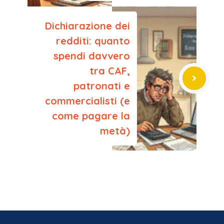
Dichiarazione dei
redditi: quanto
spendi davvero
tra CAF,
patronati e
commercialisti (e
come pagare la
metà)