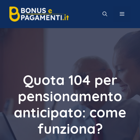
Vai
al
MENU
contenuto
Quota 104 per
pensionamento
anticipato: come
funziona?