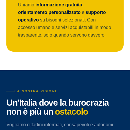
Uniamo
informazione gratuita
,
orientamento personalizzato
e
supporto
operativo
su bisogni selezionati. Con
accesso umano e servizi acquistabili in modo
trasparente, solo quando servono davvero.
LA NOSTRA VISIONE
Un’Italia dove la burocrazia
non è più un
ostacolo
Vogliamo cittadini informati, consapevoli e autonomi