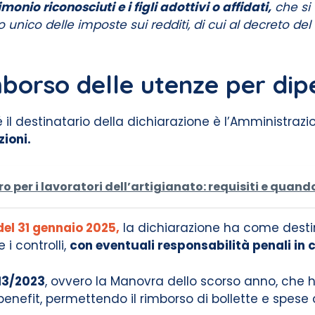
imonio riconosciuti e i figli adottivi o affidati,
che si 
to unico delle imposte sui redditi, di cui al decreto de
mborso delle utenze per dip
 il destinatario della dichiarazione è l’Amministrazi
zioni.
 per i lavoratori dell’artigianato: requisiti e quand
del 31 gennaio 2025,
la dichiarazione ha come destin
i controlli,
con eventuali responsabilità penali in 
213/2023
, ovvero la Manovra dello scorso anno, che h
e benefit, permettendo il rimborso di bollette e spes