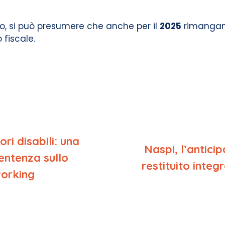
sco, si può presumere che anche per il
2025
rimangano
 fiscale.
ri disabili: una
Naspi, l’antici
entenza sullo
restituito inte
orking