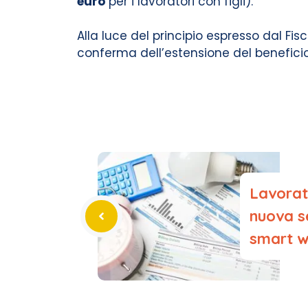
euro
per i lavoratori con figli).
Alla luce del principio espresso dal Fi
conferma dell’estensione del beneficio
Lavorato
nuova s
smart w