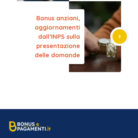
Bonus anziani,
aggiornamenti
dall’INPS sulla
presentazione
delle domande