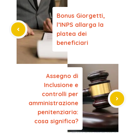
Bonus Giorgetti,
l’INPS allarga la
platea dei
beneficiari
Assegno di
Inclusione e
controlli per
amministrazione
penitenziaria:
cosa significa?