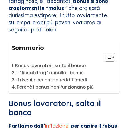
farraginoso, e i decantati
bonus si sono
trasformati in “malus”
che ora sarà
durissima estirpare. Il tutto, ovviamente,
sulle spalle dei più poveri. Vediamo di
seguito i particolari.
Sommario
Bonus lavoratori, salta il banco
Il “fiscal drag” annulla i bonus
Il rischio per chi ha redditi medi
Perché i bonus non funzionano più
Bonus lavoratori, salta il
banco
Partiamo dall’
inflazione
,
per capire il rebus