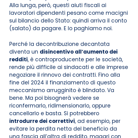
Alla lunga, però, questi aiuti fiscali ai
lavoratori dipendenti pesano come macigni
sul bilancio dello Stato: quindi arriva il conto
(salato) da pagare. E lo paghiamo noi.
Perché la decontribuzione decantata
diventa un
disincentivo all’aumento dei
redditi
, è controproducente per le società,
rende più difficile ai sindacati e alle imprese
negoziare il rinnovo dei contratti. Fino alla
fine del 2024 il finanziamento di questo
meccanismo arrugginito è blindato. Va
bene. Ma poi bisognerà vedere se
riconfermarlo, ridimensionarlo, oppure
cancellarlo e basta. Si potrebbero
introdurre dei correttivi
, ad esempio, per
evitare la perdita netta del beneficio da
una fascia all’altra di reddito, magari con