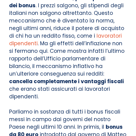
dei bonus
. I prezzi salgono, gli stipendi degli
italiani non salgono altrettanto. Questo
meccanismo che è diventato la norma,
negli ultimi anni, riduce il potere di acquisto
di chi ha un reddito fisso, come i
lavoratori
dipendenti
. Ma gli effetti dell’inflazione non
si fermano qui. Come mostra infatti l’ultimo
rapporto dell’Ufficio parlamentare di
bilancio, il meccanismo inflativo ha
un’ulteriore conseguenza sui redditi:
cancella completamente i vantaggi fiscali
che erano stati assicurati ai lavoratori
dipendenti.
Parliamo in sostanza di tutti i bonus fiscali
messi in campo dai governi del nostro
Paese negli ultimi 10 anni. In primis, il
bonus
da 80 euro
introdotto dal governo di Matteo