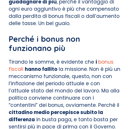
guadagnare di più
, perché il vantaggio di
ogni euro aggiuntivo è più che compensato
dalla perdita di bonus fiscali o dall’aumento
delle tasse. Un bel guaio.
Perché i bonus non
funzionano più
Tirando le somme, è evidente che
i
bonus
fiscali
hanno fallito
la missione. Non è più un
meccanismo funzionale, questo, non con
l’inflazione del periodo attuale e con
l’attuale stato del mondo del lavoro. Ma alla
politica conviene continuare con i
“contentini” dei bonus, ovviamente. Perché il
cittadino medio percepisce subito la
differenza
in busta paga, e tanto basta per
sentirsi più in pace di prima con il Governo.