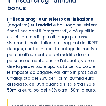
Il “fiscal drag” annulla i
bonus
Il “fiscal drag” è un effetto dell’inflazione
(negativo)
sui redditi
e ha luogo nei sistemi
fiscali cosiddetti “progressivi”, cioè quelli in
cui chi ha redditi più alti paga più tasse. Il
sistema fiscale italiano a scaglioni dell’IRPEF,
dunque, rientra in questa categoria, motivo
per cui all’aumentare del reddito di una
persona aumenta anche l’aliquota, vale a
dire la percentuale applicata per calcolare
le imposte da pagare. Parliamo in pratica di
un’aliquota del 23% per i primi 28mila euro
di reddito, del 35% quando si sale tra i 28 e i
50mila euro, poi del 43% oltre i 50mila euro.