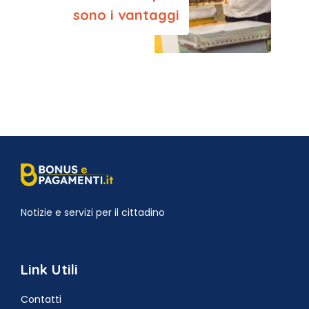
sono i vantaggi
Notizie e servizi per il cittadino
Link Utili
Contatti