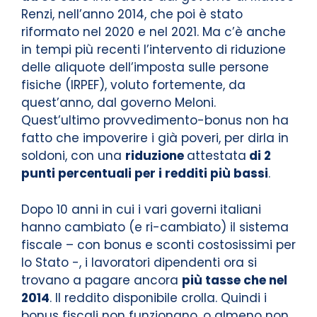
Renzi, nell’anno 2014, che poi è stato
riformato nel 2020 e nel 2021. Ma c’è anche
in tempi più recenti l’intervento di riduzione
delle aliquote dell’imposta sulle persone
fisiche (IRPEF), voluto fortemente, da
quest’anno, dal governo Meloni.
Quest’ultimo provvedimento-bonus non ha
fatto che impoverire i già poveri, per dirla in
soldoni, con una
riduzione
attestata
di 2
punti percentuali per i redditi più bassi
.
Dopo 10 anni in cui i vari governi italiani
hanno cambiato (e ri-cambiato) il sistema
fiscale – con bonus e sconti costosissimi per
lo Stato -, i lavoratori dipendenti ora si
trovano a pagare ancora
più tasse che nel
2014
. Il reddito disponibile crolla. Quindi i
bonus fiscali non funzionano, o almeno non