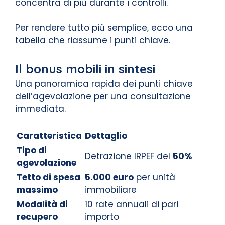
concentra di più durante i controlli.
Per rendere tutto più semplice, ecco una
tabella che riassume i punti chiave.
Il bonus mobili in sintesi
Una panoramica rapida dei punti chiave
dell’agevolazione per una consultazione
immediata.
Caratteristica
Dettaglio
Tipo di
Detrazione IRPEF del
50%
agevolazione
Tetto di spesa
5.000 euro
per unità
massimo
immobiliare
Modalità di
10 rate annuali di pari
recupero
importo