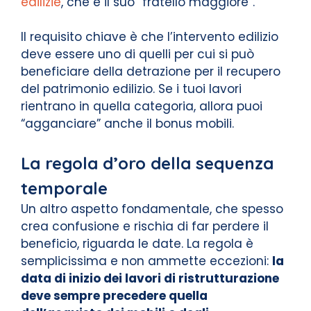
edilizie
, che è il suo “fratello maggiore”.
Il requisito chiave è che l’intervento edilizio
deve essere uno di quelli per cui si può
beneficiare della detrazione per il recupero
del patrimonio edilizio. Se i tuoi lavori
rientrano in quella categoria, allora puoi
“agganciare” anche il bonus mobili.
La regola d’oro della sequenza
temporale
Un altro aspetto fondamentale, che spesso
crea confusione e rischia di far perdere il
beneficio, riguarda le date. La regola è
semplicissima e non ammette eccezioni:
la
data di inizio dei lavori di ristrutturazione
deve sempre precedere quella