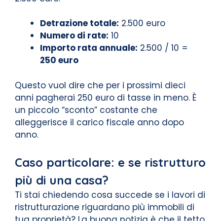
Detrazione totale:
2.500 euro
Numero di rate:
10
Importo rata annuale:
2.500 / 10 =
250 euro
Questo vuol dire che per i prossimi dieci
anni pagherai 250 euro di tasse in meno. È
un piccolo “sconto” costante che
alleggerisce il carico fiscale anno dopo
anno.
Caso particolare: e se ristrutturo
più di una casa?
Ti stai chiedendo cosa succede se i lavori di
ristrutturazione riguardano più immobili di
tua proprietà? La buona notizia è che il tetto