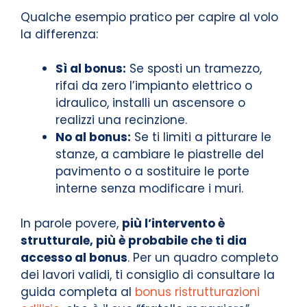
Qualche esempio pratico per capire al volo
la differenza:
Sì al bonus:
Se sposti un tramezzo,
rifai da zero l’impianto elettrico o
idraulico, installi un ascensore o
realizzi una recinzione.
No al bonus:
Se ti limiti a pitturare le
stanze, a cambiare le piastrelle del
pavimento o a sostituire le porte
interne senza modificare i muri.
In parole povere,
più l’intervento è
strutturale, più è probabile che ti dia
accesso al bonus
. Per un quadro completo
dei lavori validi, ti consiglio di consultare la
guida completa al
bonus ristrutturazioni