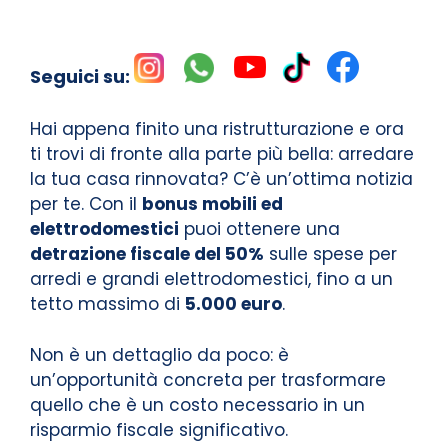
Seguici su:
Hai appena finito una ristrutturazione e ora
ti trovi di fronte alla parte più bella: arredare
la tua casa rinnovata? C’è un’ottima notizia
per te. Con il
bonus mobili ed
elettrodomestici
puoi ottenere una
detrazione fiscale del 50%
sulle spese per
arredi e grandi elettrodomestici, fino a un
tetto massimo di
5.000 euro
.
Non è un dettaglio da poco: è
un’opportunità concreta per trasformare
quello che è un costo necessario in un
risparmio fiscale significativo.