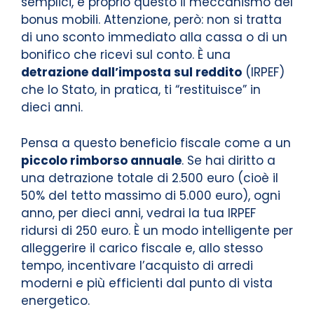
semplici, è proprio questo il meccanismo del
bonus mobili. Attenzione, però: non si tratta
di uno sconto immediato alla cassa o di un
bonifico che ricevi sul conto. È una
detrazione dall’imposta sul reddito
(IRPEF)
che lo Stato, in pratica, ti “restituisce” in
dieci anni.
Pensa a questo beneficio fiscale come a un
piccolo rimborso annuale
. Se hai diritto a
una detrazione totale di 2.500 euro (cioè il
50% del tetto massimo di 5.000 euro), ogni
anno, per dieci anni, vedrai la tua IRPEF
ridursi di 250 euro. È un modo intelligente per
alleggerire il carico fiscale e, allo stesso
tempo, incentivare l’acquisto di arredi
moderni e più efficienti dal punto di vista
energetico.