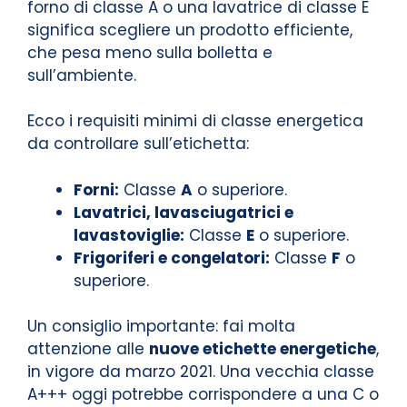
forno di classe A o una lavatrice di classe E
significa scegliere un prodotto efficiente,
che pesa meno sulla bolletta e
sull’ambiente.
Ecco i requisiti minimi di classe energetica
da controllare sull’etichetta:
Forni:
Classe
A
o superiore.
Lavatrici, lavasciugatrici e
lavastoviglie:
Classe
E
o superiore.
Frigoriferi e congelatori:
Classe
F
o
superiore.
Un consiglio importante: fai molta
attenzione alle
nuove etichette energetiche
,
in vigore da marzo 2021. Una vecchia classe
A+++ oggi potrebbe corrispondere a una C o