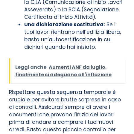
la CILA (Comunicazione di Inizio Lavori
Asseverata) o la SCIA (Segnalazione
Certificata di Inizio Attività).
Una dichiarazione sostitutiva:
Se i
tuoi lavori rientrano nell’edilizia libera,
basta un’autocertificazione in cui
dichiari quando hai iniziato.
Leggi anche
Aumenti ANF da luglio,
finalmente si adeguano all'inflazione
Rispettare questa sequenza temporale è
cruciale per evitare brutte sorprese in caso
di controlli. Assicurati sempre di avere i
documenti che provano l’inizio dei lavori
prima di andare a comprare i tuoi nuovi
arredi. Basta questo piccolo controllo per