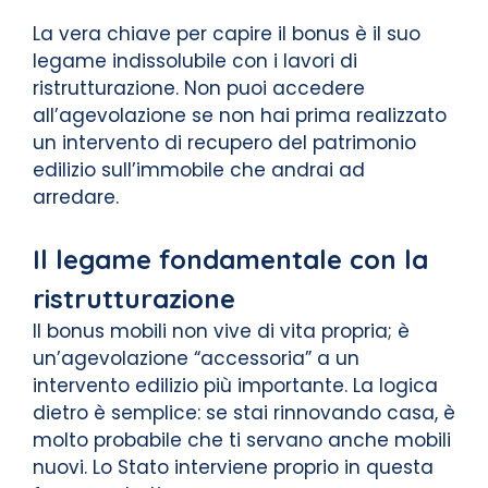
La vera chiave per capire il bonus è il suo
legame indissolubile con i lavori di
ristrutturazione. Non puoi accedere
all’agevolazione se non hai prima realizzato
un intervento di recupero del patrimonio
edilizio sull’immobile che andrai ad
arredare.
Il legame fondamentale con la
ristrutturazione
Il bonus mobili non vive di vita propria; è
un’agevolazione “accessoria” a un
intervento edilizio più importante. La logica
dietro è semplice: se stai rinnovando casa, è
molto probabile che ti servano anche mobili
nuovi. Lo Stato interviene proprio in questa