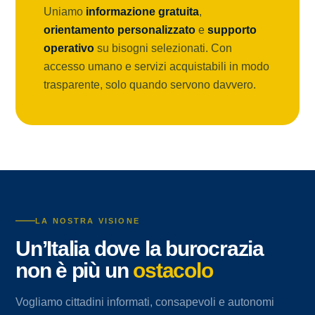
Uniamo
informazione gratuita
,
orientamento personalizzato
e
supporto
operativo
su bisogni selezionati. Con
accesso umano e servizi acquistabili in modo
trasparente, solo quando servono davvero.
LA NOSTRA VISIONE
Un’Italia dove la burocrazia
non è più un
ostacolo
Vogliamo cittadini informati, consapevoli e autonomi