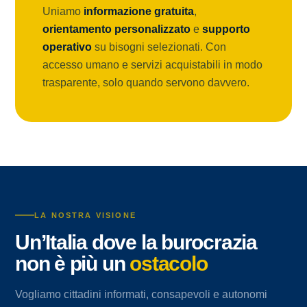
Uniamo
informazione gratuita
,
orientamento personalizzato
e
supporto
operativo
su bisogni selezionati. Con
accesso umano e servizi acquistabili in modo
trasparente, solo quando servono davvero.
LA NOSTRA VISIONE
Un’Italia dove la burocrazia
non è più un
ostacolo
Vogliamo cittadini informati, consapevoli e autonomi