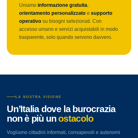
Uniamo
informazione gratuita
,
orientamento personalizzato
e
supporto
operativo
su bisogni selezionati. Con
accesso umano e servizi acquistabili in modo
trasparente, solo quando servono davvero.
LA NOSTRA VISIONE
Un’Italia dove la burocrazia
non è più un
ostacolo
Vogliamo cittadini informati, consapevoli e autonomi