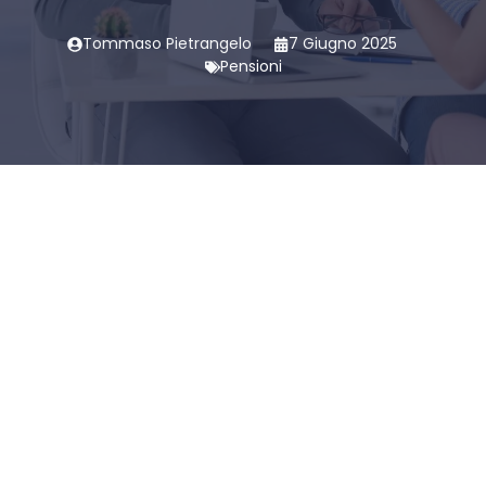
Tommaso Pietrangelo
7 Giugno 2025
Pensioni