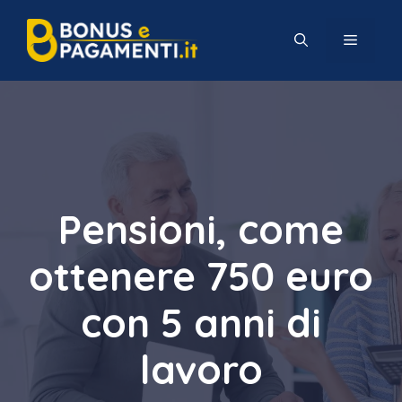
Vai
al
MENU
contenuto
Pensioni, come
ottenere 750 euro
con 5 anni di
lavoro