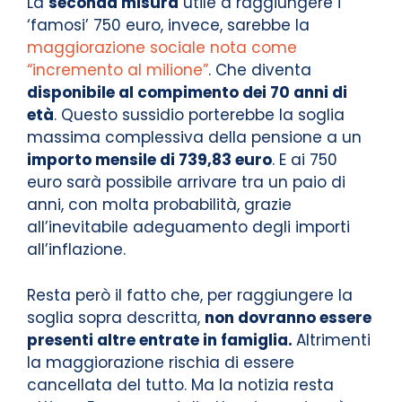
La
seconda misura
utile a raggiungere i
‘famosi’ 750 euro, invece, sarebbe la
maggiorazione sociale nota come
“incremento al milione”
. Che diventa
disponibile al compimento dei 70 anni di
età
. Questo sussidio porterebbe la soglia
massima complessiva della pensione a un
importo mensile di 739,83 euro
. E ai 750
euro sarà possibile arrivare tra un paio di
anni, con molta probabilità, grazie
all’inevitabile adeguamento degli importi
all’inflazione.
Resta però il fatto che, per raggiungere la
soglia sopra descritta,
non dovranno essere
presenti altre entrate in famiglia.
Altrimenti
la maggiorazione rischia di essere
cancellata del tutto. Ma la notizia resta