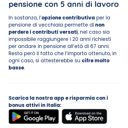
pensione con 5 anni di lavoro
In sostanza, l’
opzione contributiva
per la
pensione di vecchiaia permette di
non
perdere i contributi versati
, nel caso sia
impossibile raggiungere i 20 anni richiesti
per andare in pensione all’età di 67 anni.
Resta però il fatto che l’importo ottenuto, in
ogni caso, si attesterebbe su
cifre molto
basse
.
Scarica la nostra app e risparmia con i
bonus attivi in Italia: