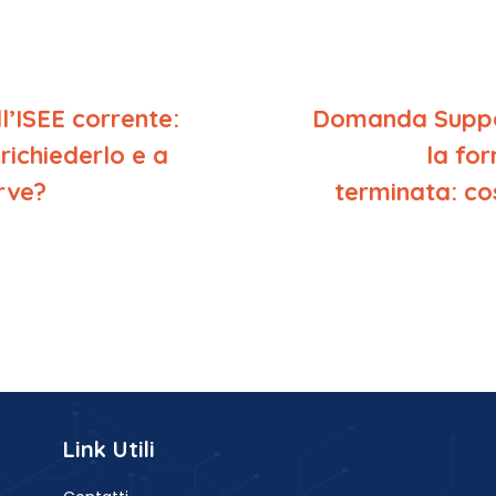
l’ISEE corrente:
Domanda Suppo
richiederlo e a
la fo
rve?
terminata: co
Link Utili