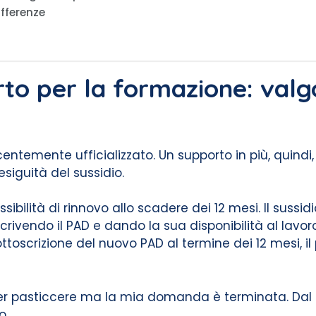
ifferenze
to per la formazione: valgo
entemente ufficializzato. Un supporto in più, quindi, 
siguità del sussidio.
bilità di rinnovo allo scadere dei 12 mesi. Il sussidi
crivendo il PAD e dando la sua disponibilità al lavor
ottoscrizione del nuovo PAD al termine dei 12 mesi, il
per pasticcere ma la mia domanda è terminata. Da
o.