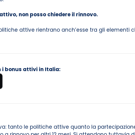
attivo, non posso chiedere il rinnovo.
olitiche attive rientrano anch’esse tra gli elementi 
 bonus attivi in Italia:
iva: tanto le politiche attive quanto la partecipazio
to a rinnovo per altri 12 mesi. Si attendono tuttavia 