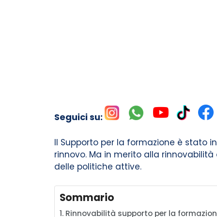
Seguici su:
Il Supporto per la formazione è stato 
rinnovo. Ma in merito alla rinnovabilit
delle politiche attive.
Sommario
Rinnovabilità supporto per la formazione