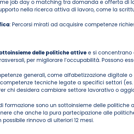
come job day o matching tra domanda e offerta di l
Supporto nella ricerca attiva di lavoro, come la scrit
fica
: Percorsi mirati ad acquisire competenze richie
ottoinsieme delle politiche attive
e si concentrano 
sversali, per migliorare l’occupabilità. Possono ess
petenze generali, come alfabetizzazione digitale o li
 competenze tecniche legate a specifici settori (es. i
 Per chi desidera cambiare settore lavorativo o agg
i formazione sono un sottoinsieme delle politiche att
nere che anche la pura partecipazione alle politich
possibile rinnovo di ulteriori 12 mesi.