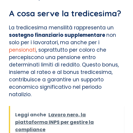
A cosa serve la tredicesima?
La tredicesima mensilità rappresenta un
sostegno finanziario supplementare
non
solo per i lavoratori,
ma anche per i
pensionati
, soprattutto per coloro che
percepiscono una pensione entro
determinati limiti di reddito. Questo bonus,
insieme al rateo e al bonus tredicesima,
contribuisce a garantire un supporto
economico significativo nel periodo
natalizio.
Leggi anche
Lavoro nero, la
piattaforma INPS per gestire la
compliance