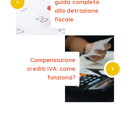
guida completa
alla detrazione
fiscale
Compensazione
crediti IVA: come
funziona?