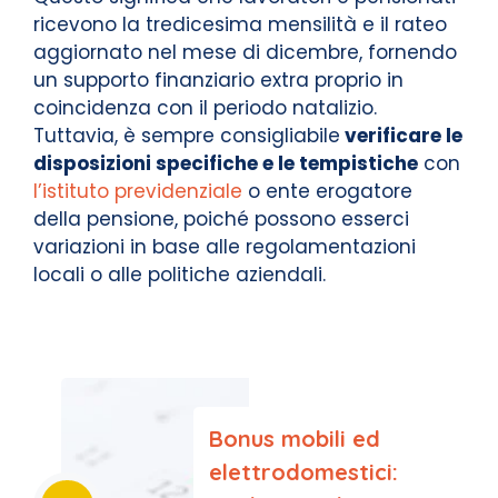
ricevono la tredicesima mensilità e il rateo
aggiornato nel mese di dicembre, fornendo
un supporto finanziario extra proprio in
coincidenza con il periodo natalizio.
Tuttavia, è sempre consigliabile
verificare le
disposizioni specifiche e le tempistiche
con
l’istituto previdenziale
o ente erogatore
della pensione, poiché possono esserci
variazioni in base alle regolamentazioni
locali o alle politiche aziendali.
Bonus mobili ed
elettrodomestici: