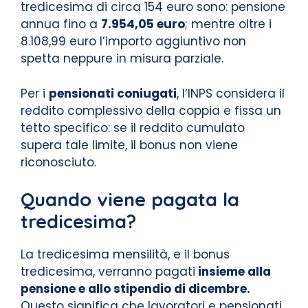
tredicesima di circa 154 euro sono: pensione
annua fino a
7.954,05 euro
; mentre oltre i
8.108,99 euro l’importo aggiuntivo non
spetta neppure in misura parziale.
Per i
pensionati coniugati
, l’INPS considera il
reddito complessivo della coppia e fissa un
tetto specifico: se il reddito cumulato
supera tale limite, il bonus non viene
riconosciuto.
Quando viene pagata la
tredicesima?
La tredicesima mensilità, e il bonus
tredicesima, verranno pagati
insieme alla
pensione e allo stipendio di dicembre.
Questo significa che lavoratori e pensionati