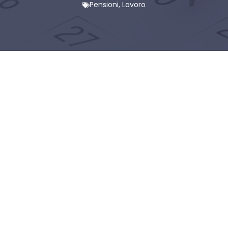
Pensioni
,
Lavoro