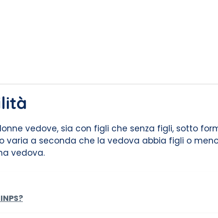
lità
donne vedove, sia con figli che senza figli, sotto fo
to varia a seconda che la vedova abbia figli o meno,
na vedova.
 INPS?