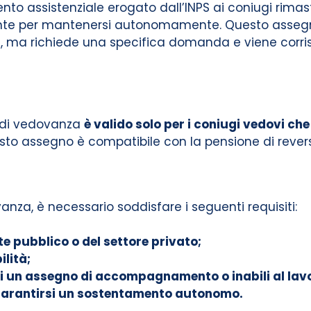
to assistenziale erogato dall’INPS ai coniugi rimast
iente per mantenersi autonomamente. Questo asseg
, ma richiede una specifica domanda e viene corris
o di vedovanza
è valido solo per i coniugi vedovi che
to assegno è compatibile con la pensione di reversi
anza, è necessario soddisfare i seguenti requisiti:
e pubblico o del settore privato;
ilità;
i di un assegno di accompagnamento o inabili al lavo
i garantirsi un sostentamento autonomo.