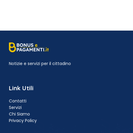
Notizie e servizi per il cittadino
Link Utili
Contatti
Servizi
Chi Siamo
Privacy Policy