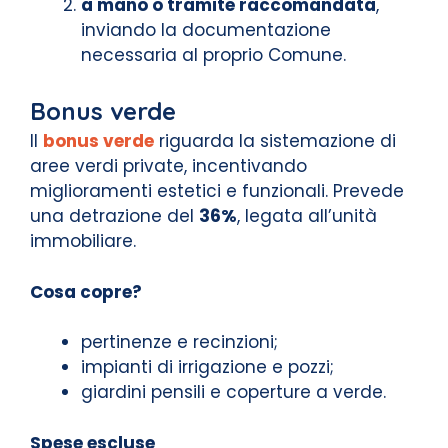
a mano o tramite raccomandata
,
inviando la documentazione
necessaria al proprio Comune.
Bonus verde
Il
bonus verde
riguarda la sistemazione di
aree verdi private, incentivando
miglioramenti estetici e funzionali. Prevede
una detrazione del
36%
, legata all’unità
immobiliare.
Cosa copre?
pertinenze e recinzioni;
impianti di irrigazione e pozzi;
giardini pensili e coperture a verde.
Spese escluse