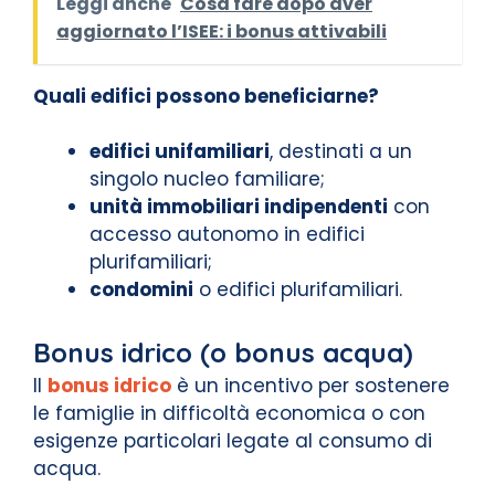
Leggi anche
Cosa fare dopo aver
aggiornato l’ISEE: i bonus attivabili
Quali edifici possono beneficiarne?
edifici unifamiliari
, destinati a un
singolo nucleo familiare;
unità immobiliari indipendenti
con
accesso autonomo in edifici
plurifamiliari;
condomini
o edifici plurifamiliari.
Bonus idrico (o bonus acqua)
Il
bonus idrico
è un incentivo per sostenere
le famiglie in difficoltà economica o con
esigenze particolari legate al consumo di
acqua.