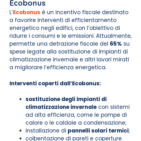
Ecobonus
L’
Ecobonus
è un incentivo fiscale destinato
a favorire interventi di efficientamento
energetico negli edifici, con l’obiettivo di
ridurre i consumi e le emissioni. Attualmente,
permette una detrazione fiscale del
65%
su
spese legate alla sostituzione di impianti di
climatizzazione invernale e altri lavori mirati
a migliorare l’efficienza energetica.
Interventi coperti dall’Ecobonus:
sostituzione degli impianti di
climatizzazione invernale
con sistemi
ad alta efficienza, come le pompe di
calore o le caldaie a condensazione;
installazione di
pannelli solari termici
;
coibentazione di pareti e coperture