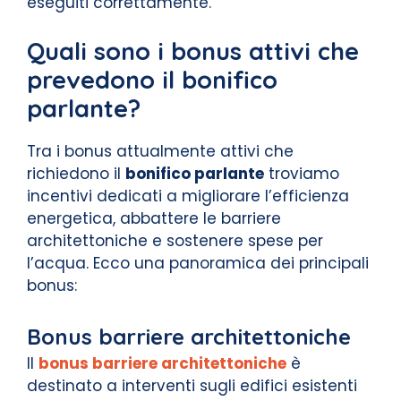
eseguiti correttamente.
Quali sono i bonus attivi che
prevedono il bonifico
parlante?
Tra i bonus attualmente attivi che
richiedono il
bonifico parlante
troviamo
incentivi dedicati a migliorare l’efficienza
energetica, abbattere le barriere
architettoniche e sostenere spese per
l’acqua. Ecco una panoramica dei principali
bonus:
Bonus barriere architettoniche
Il
bonus barriere architettoniche
è
destinato a interventi sugli edifici esistenti