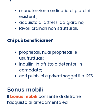
manutenzione ordinaria di giardini
esistenti;
acquisto di attrezzi da giardino;
lavori ordinari non strutturali.
Chi può beneficiarne?
proprietari, nudi proprietari e
usufruttuari;
inquilini in affitto o detentori in
comodato;
enti pubblici e privati soggetti a IRES.
Bonus mobili
Il
bonus mobili
consente di detrarre
l’acquisto di arredamento ed