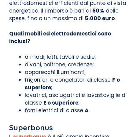
elettrodomestici efficienti dal punto di vista
energetico. Il rimborso è pari al
50%
delle
spese, fino a un massimo di
5.000 euro
.
Quali mobili ed elettrodomestici sono
inclusi?
armadi, letti, tavoli e sedie;
divani, poltrone, credenze;
apparecchi illuminanti;
frigoriferi e congelatori di classe
F o
superiore
;
lavatrici, asciugatrici e lavastoviglie di
classe
E o superiore
;
forni elettrici di classe
A
.
Superbonus
Il
superbonus
è il più ampio incentivo