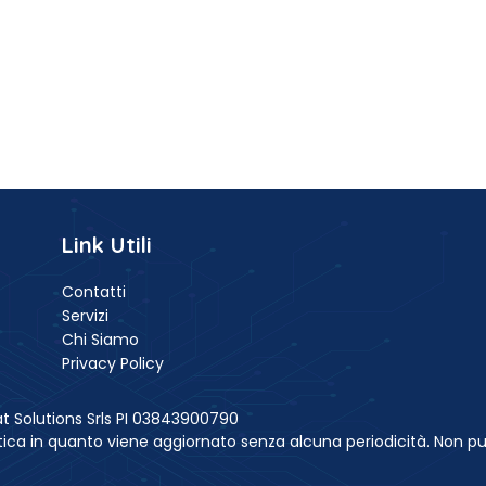
Link Utili
Contatti
Servizi
Chi Siamo
Privacy Policy
t Solutions Srls PI 03843900790
ica in quanto viene aggiornato senza alcuna periodicità. Non pu