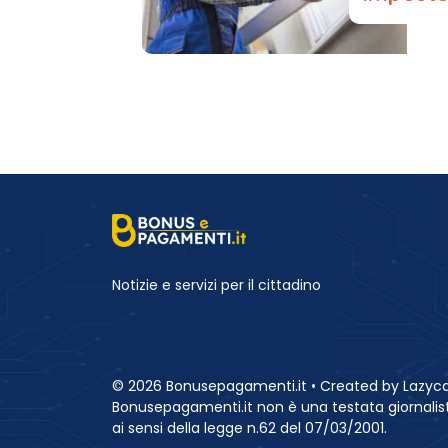
Notizie e servizi per il cittadino
© 2026 Bonusepagamenti.it • Created by Lazyca
Bonusepagamenti.it non è una testata giornalist
ai sensi della legge n.62 del 07/03/2001.