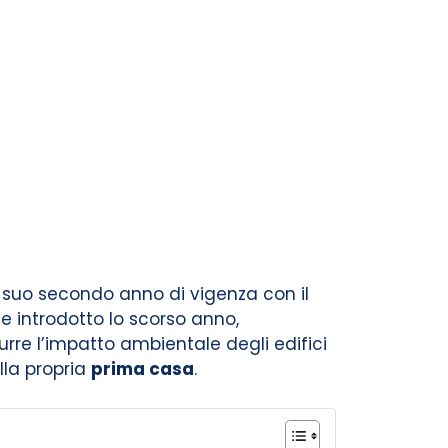
suo secondo anno di vigenza con il
e introdotto lo scorso anno,
idurre l’impatto ambientale degli edifici
lla propria
prima casa
.