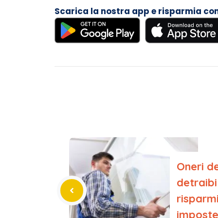
Scarica la nostra app e risparmia con i
Oneri de
detraibi
risparmi
impost