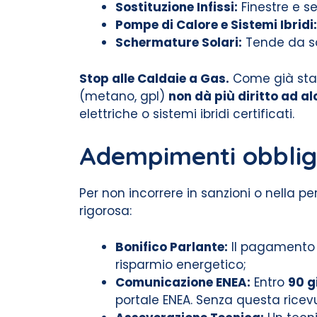
Sostituzione Infissi:
Finestre e se
Pompe di Calore e Sistemi Ibridi:
Schermature Solari:
Tende da sol
Stop alle Caldaie a Gas.
Come già stabi
(metano, gpl)
non dà più diritto ad a
elettriche o sistemi ibridi certificati.
Adempimenti obblig
Per non incorrere in sanzioni o nella pe
rigorosa:
Bonifico Parlante:
Il pagamento 
risparmio energetico;
Comunicazione ENEA:
Entro
90 g
portale ENEA. Senza questa ricev