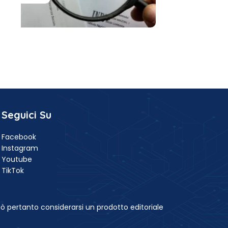
Seguici Su
Facebook
Instagram
Youtube
TikTok
ò pertanto considerarsi un prodotto editoriale