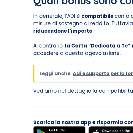
Quali bonus sono com
In generale, l’ADI è
compatibile
con alc
misure di sostegno al reddito. Tuttavia, 
riducendone l’importo
.
Al contrario,
la Carta “Dedicata a Te” 
accedere a questa agevolazione.
Leggi anche
Adi e supporto per la f
Vediamo nel dettaglio la compatibilità c
Scarica la nostra app e risparmia con i