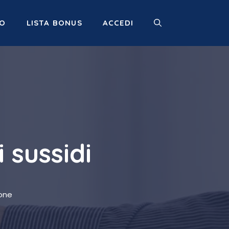
MO
LISTA BONUS
ACCEDI
 sussidi
ione