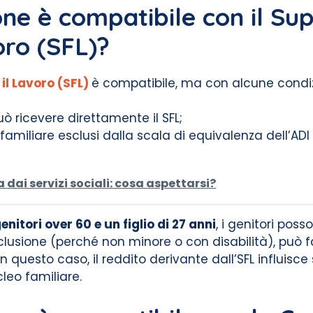
one è compatibile con il Su
oro (SFL)?
il Lavoro (SFL)
è compatibile, ma con alcune condiz
uò ricevere direttamente il SFL;
 familiare esclusi dalla scala di equivalenza dell’ADI
dai servizi sociali: cosa aspettarsi?
enitori over 60 e un figlio di 27 anni
, i genitori posso
Inclusione (perché non minore o con disabilità), può 
in questo caso, il reddito derivante dall’SFL influisce
leo familiare.